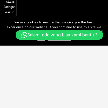
We use cookies to ensure that we give you the best
experience on our website. If you continue to use this site we
Jasa Instalasi IP PBX
will assume that you are happy with it.
Salam, ada yang bisa kami bantu ?
Ok
Privacy policy
GET IN TOUCH
Call/WA : 081-6964-814 | WA : 081-6905-214
Email:
sales@pilarsupport.com
ITS Tower, Jl. Raya Pasar Minggu No.18, Kota Jakarta Selatan, Daerah
Khusus Ibukota Jakarta