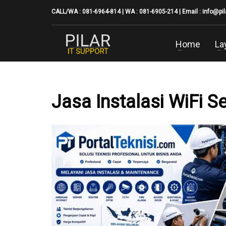
CALL/WA : 081-6964-814 | WA : 081-6905-214 | Email :
info@pi
Home
La
Jasa Instalasi WiFi S