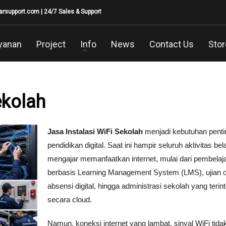
larsupport.com
| 24/7 Sales & Support
yanan
Project
Info
News
Contact Us
Stor
ekolah
Jasa Instalasi WiFi Sekolah
menjadi kebutuhan pentin
pendidikan digital. Saat ini hampir seluruh aktivitas bel
mengajar memanfaatkan internet, mulai dari pembelaj
berbasis Learning Management System (LMS), ujian o
absensi digital, hingga administrasi sekolah yang terin
secara cloud.
Namun, koneksi internet yang lambat, sinyal WiFi tida