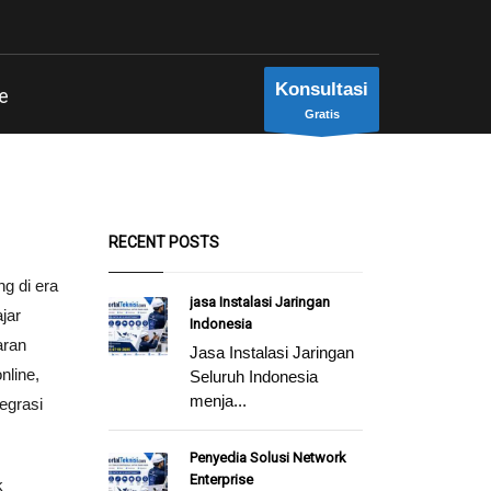
Konsultasi
e
Gratis
RECENT POSTS
g di era
jasa Instalasi Jaringan
ajar
Indonesia
aran
Jasa Instalasi Jaringan
nline,
Seluruh Indonesia
menja...
tegrasi
Penyedia Solusi Network
Enterprise
k