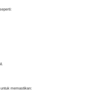
eperti:
l.
i untuk memastikan: