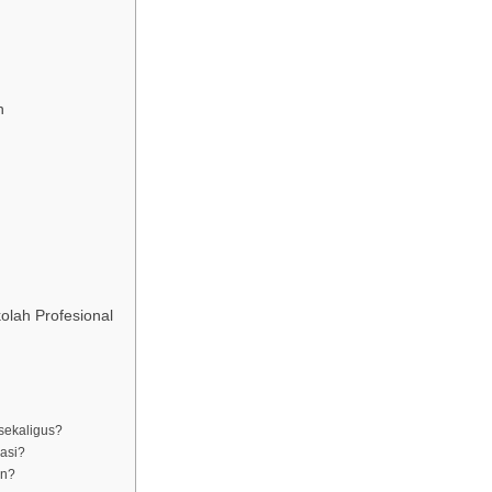
h
olah Profesional
sekaligus?
asi?
an?