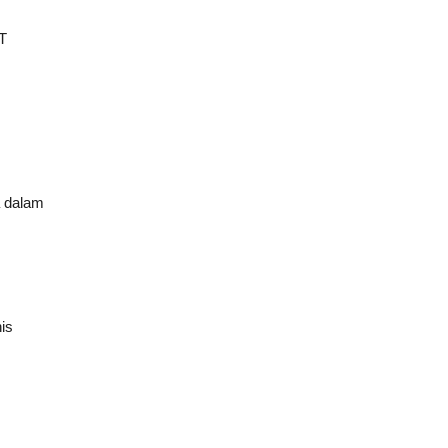
T
a dalam
is