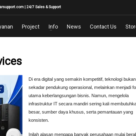
larsupport.com
| 24/7 Sales & Support
yanan
Project
Info
News
Contact Us
Stor
vices
Di era digital yang semakin kompetitif, teknologi bukan 
sekadar pendukung operasional, melainkan menjadi f
utama keberlangsungan bisnis. Namun, mengelola
infrastruktur IT secara mandiri sering kali membutuhk
besar, sumber daya khusus, serta pemantauan yang
konsisten.
Inilah alasan mengapa banyak perusahaan mulai beral