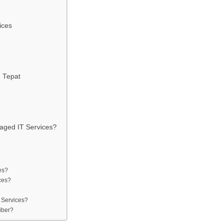
ices
 Tepat
ged IT Services?
es?
ces?
 Services?
iber?