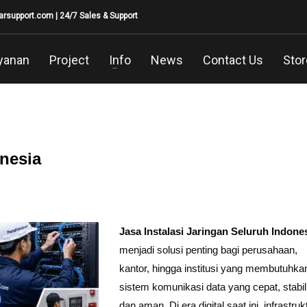
larsupport.com
| 24/7 Sales & Support
yanan
Project
Info
News
Contact Us
Stor
onesia
Jasa Instalasi Jaringan Seluruh Indone
menjadi solusi penting bagi perusahaan,
kantor, hingga institusi yang membutuhka
sistem komunikasi data yang cepat, stabil
dan aman. Di era digital saat ini, infrastruk