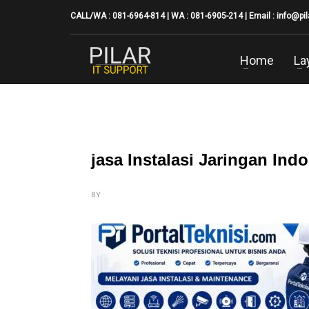
CALL/WA : 081-6964-814 | WA : 081-6905-214 | Email :
info@pi
Home
La
jasa Instalasi Jaringan Ind
BY