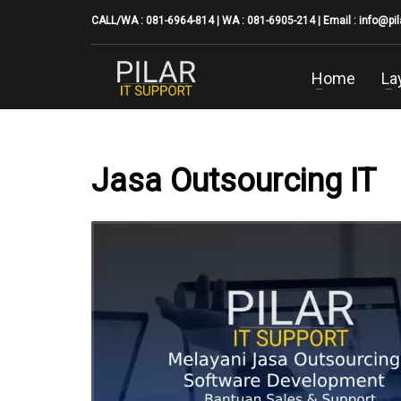
CALL/WA : 081-6964-814 | WA : 081-6905-214 | Email :
info@pi
Home
La
Jasa Outsourcing IT