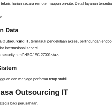
teknis harian secara remote maupun on-site. Detail layanan tersedi
>.
n Data
a Outsourcing IT
, termasuk pengelolaan akses, perlindungan endpoi
r internasional seperti
on-security.html”>ISO/IEC 27001</a>.
Sistem
gguan dan menjaga performa tetap stabil.
asa Outsourcing IT
ategis bagi perusahaan.