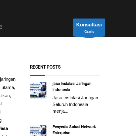
Konsultasi
e
Gratis
RECENT POSTS
 jaringan
jasa Instalasi Jaringan
 utama,
Indonesia
dikan,
Jasa Instalasi Jaringan
t
Seluruh Indonesia
menja...
i
g
Penyedia Solusi Network
Jasa
Enterprise