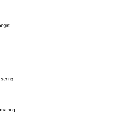
angat
 sering
n matang