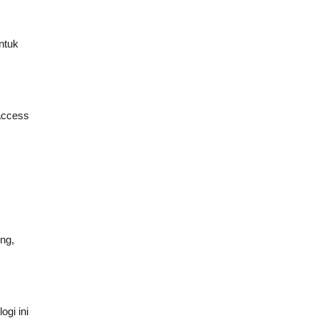
ntuk
access
ng,
gi ini