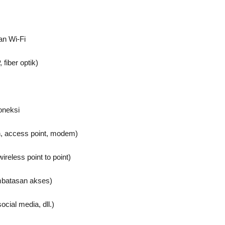
an Wi-Fi
fiber optik)
oneksi
h, access point, modem)
ireless point to point)
embatasan akses)
cial media, dll.)