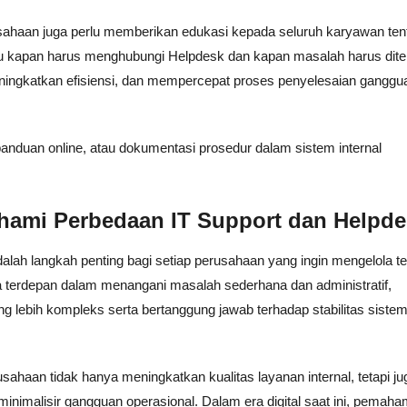
ahaan juga perlu memberikan edukasi kepada seluruh karyawan ten
hu kapan harus menghubungi Helpdesk dan kapan masalah harus dit
eningkatkan efisiensi, dan mempercepat proses penyelesaian ganggu
, panduan online, atau dokumentasi prosedur dalam sistem internal
hami Perbedaan IT Support dan Helpde
alah langkah penting bagi setiap perusahaan yang ingin mengelola te
a terdepan dalam menangani masalah sederhana dan administratif,
 lebih kompleks serta bertanggung jawab terhadap stabilitas sistem
sahaan tidak hanya meningkatkan kualitas layanan internal, tetapi ju
imalisir gangguan operasional. Dalam era digital saat ini, pemah