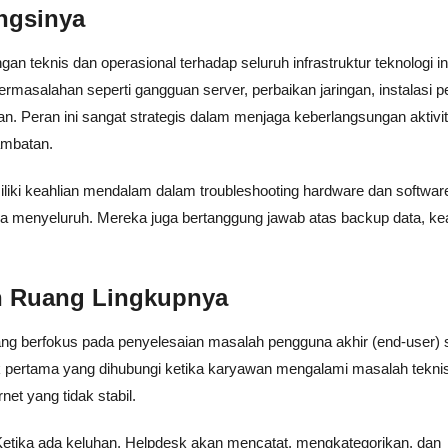
ngsinya
 teknis dan operasional terhadap seluruh infrastruktur teknologi i
rmasalahan seperti gangguan server, perbaikan jaringan, instalasi p
n. Peran ini sangat strategis dalam menjaga keberlangsungan aktivi
hambatan.
miliki keahlian mendalam dalam troubleshooting hardware dan softwar
cara menyeluruh. Mereka juga bertanggung jawab atas backup data, 
n Ruang Lingkupnya
ang berfokus pada penyelesaian masalah pengguna akhir (end-user) 
ik pertama yang dihubungi ketika karyawan mengalami masalah teknis
rnet yang tidak stabil.
. Ketika ada keluhan, Helpdesk akan mencatat, mengkategorikan, dan