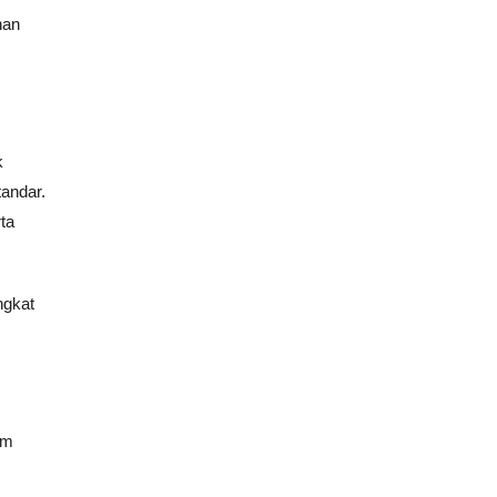
nan
k
tandar.
ta
ngkat
em