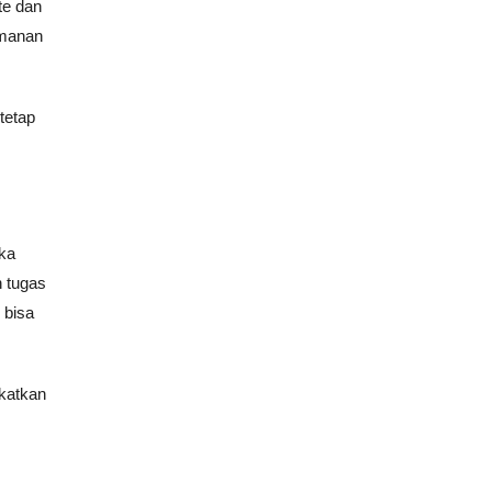
te dan
amanan
tetap
ika
 tugas
 bisa
gkatkan