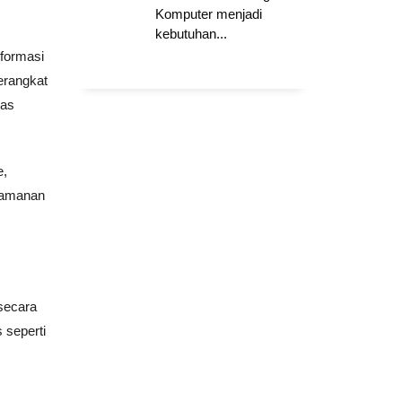
Komputer menjadi
kebutuhan...
nformasi
erangkat
tas
e,
keamanan
secara
 seperti