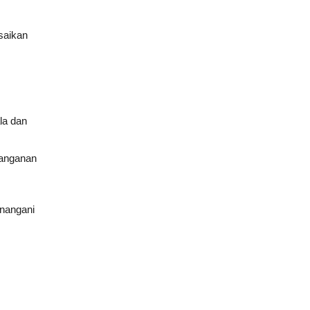
saikan
la dan
nanganan
enangani