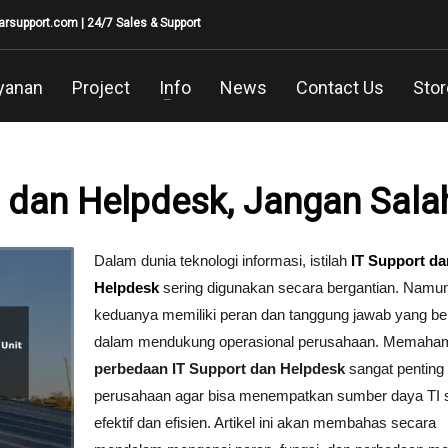
larsupport.com
| 24/7 Sales & Support
yanan
Project
Info
News
Contact Us
Stor
 dan Helpdesk, Jangan Sala
Dalam dunia teknologi informasi, istilah
IT Support da
Helpdesk
sering digunakan secara bergantian. Namun
keduanya memiliki peran dan tanggung jawab yang b
dalam mendukung operasional perusahaan. Memaha
perbedaan IT Support dan Helpdesk
sangat penting 
perusahaan agar bisa menempatkan sumber daya TI 
efektif dan efisien. Artikel ini akan membahas secara