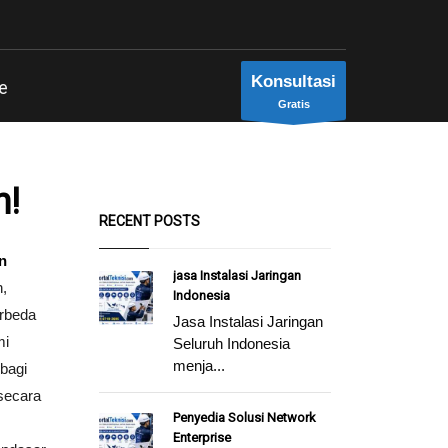
Konsultasi
e
Gratis
h!
RECENT POSTS
n
jasa Instalasi Jaringan
,
Indonesia
erbeda
Jasa Instalasi Jaringan
mi
Seluruh Indonesia
menja...
bagi
secara
Penyedia Solusi Network
Enterprise