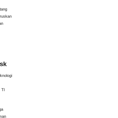
tang
eruskan
an
sk
knologi
 TI
ga
aman