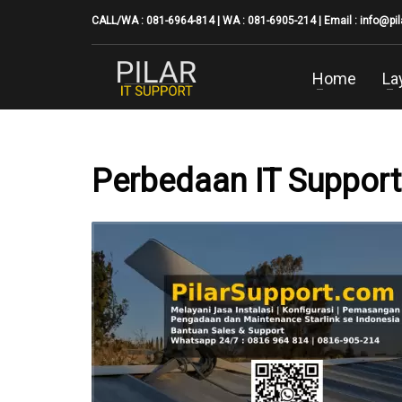
CALL/WA : 081-6964-814 | WA : 081-6905-214 | Email :
info@pi
Home
La
Perbedaan IT Support