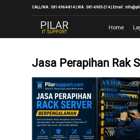
CALL/WA : 081-6964-814 | WA : 081-6905-214 | Email :
info@pi
Home
La
Jasa Perapihan Rak S