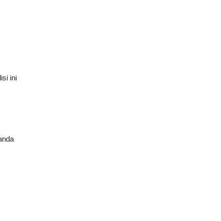
si ini
tanda