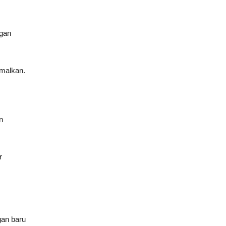
ngan
imalkan.
n
r
gan baru