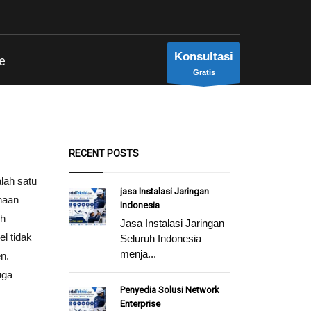
Konsultasi
e
Gratis
RECENT POSTS
alah satu
jasa Instalasi Jaringan
haan
Indonesia
ih
Jasa Instalasi Jaringan
l tidak
Seluruh Indonesia
menja...
n.
uga
Penyedia Solusi Network
Enterprise